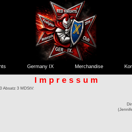
hts
Germany IX
Merchandise
Kon
I m p r e s s u m
10 Absatz 3 MDStV:
Di
(Jenni