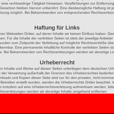
eine rechtswidrige Tätigkeit hinweisen. Verpflichtungen zur Entfernu
esetzen bleiben hiervon unberührt. Eine diesbezügliche Haftung ist j
etzung möglich. Bei Bekanntwerden von entsprechenden Rechtsverletzu
Haftung für Links
nen Webseiten Dritter, auf deren Inhalte wir keinen Einfluss haben. De
 Für die Inhalte der verlinkten Seiten ist stets der jeweilige Anbieter
n wurden zum Zeitpunkt der Verlinkung auf mögliche Rechtsverstöße übe
kennbar. Eine permanente inhaltliche Kontrolle der verlinkten Seiten i
ar. Bei Bekanntwerden von Rechtsverletzungen werden wir derartige L
Urheberrecht
ten Inhalte und Werke auf diesen Seiten unterliegen dem deutschen Urhe
rt der Verwertung außerhalb der Grenzen des Urheberrechtes bedürfen
wnloads und Kopien dieser Seite sind nur für den privaten, nicht komme
m Betreiber erstellt wurden, werden die Urheberrechte Dritter beachtet.
Sie trotzdem auf eine Urheberrechtsverletzung aufmerksam werden, bit
tsverletzungen werden wir derartige Inhalte umgehend entfernen.