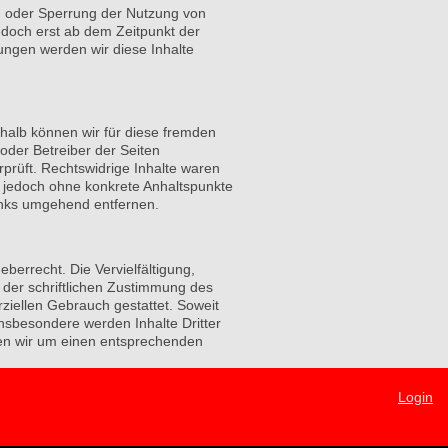
ng oder Sperrung der Nutzung von
edoch erst ab dem Zeitpunkt der
ngen werden wir diese Inhalte
shalb können wir für diese fremden
 oder Betreiber der Seiten
rprüft. Rechtswidrige Inhalte waren
st jedoch ohne konkrete Anhaltspunkte
inks umgehend entfernen.
berrecht. Die Vervielfältigung,
 der schriftlichen Zustimmung des
rziellen Gebrauch gestattet. Soweit
 Insbesondere werden Inhalte Dritter
ten wir um einen entsprechenden
Login