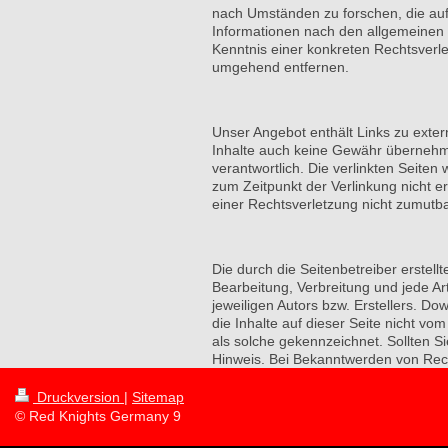
nach Umständen zu forschen, die auf 
Informationen nach den allgemeinen G
Kenntnis einer konkreten Rechtsverl
umgehend entfernen.
Unser Angebot enthält Links zu exter
Inhalte auch keine Gewähr übernehmen.
verantwortlich. Die verlinkten Seite
zum Zeitpunkt der Verlinkung nicht er
einer Rechtsverletzung nicht zumutb
Die durch die Seitenbetreiber erstell
Bearbeitung, Verbreitung und jede A
jeweiligen Autors bzw. Erstellers. Do
die Inhalte auf dieser Seite nicht vo
als solche gekennzeichnet. Sollten 
Hinweis. Bei Bekanntwerden von Rech
Druckversion
|
Sitemap
© Red Knights Germany 9