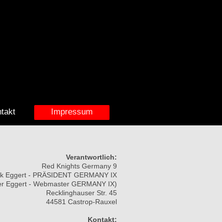
takt
Impressum
Verantwortlich:
Red Knights Germany 9
rk Eggert - PRÄSIDENT GERMANY IX
fer Eggert - Webmaster GERMANY IX)
Recklinghauser Str. 45
44581 Castrop-Rauxel
Kontakt: